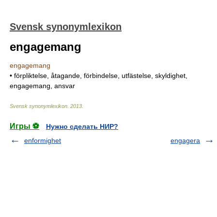
Svensk synonymlexikon
engagemang
engagemang
• förpliktelse, åtagande, förbindelse, utfästelse, skyldighet,
engagemang, ansvar
Svensk synonymlexikon
.
2013
.
Игры ⚽
Нужно сделать НИР?
enformighet
engagera