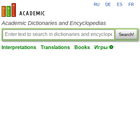
RU
DE
ES
FR
en-academic.com
Academic Dictionaries and Encyclopedias
Search!
Interpretations
Translations
Books
Игры ⚽